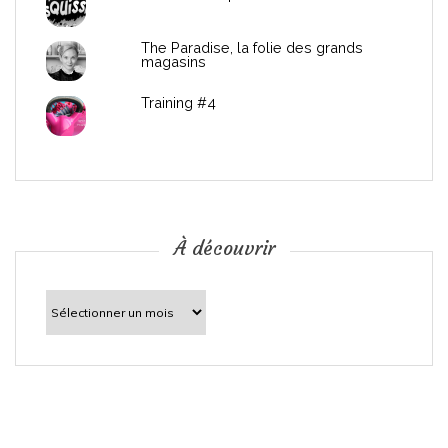
’
The Paradise, la folie des grands
a
magasins
r
Training #4
t
i
c
À découvrir
l
À
découvrir
e