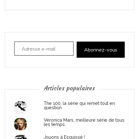
i
g
a
Adresse e-mail
t
Abonnez-vous
i
o
n
Articles populaires
d
The 100, la série qui remet tout en
question
e
Véronica Mars, meilleure série de tous
les temps
l
Jouons à Esquissé !