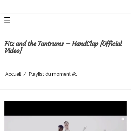
Aller
Chroniques d'une femme
au
contenu
Fitz and the Tantrums – HandClap [Official
Video]
Accueil
Playlist du moment #1