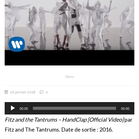
Dans
16 janvier 2018
0
Lecteur
audio
00:00
00:00
Fitz and the Tantrums – HandClap [Official Video]
par
Fitz and The Tantrums. Date de sortie : 2016.