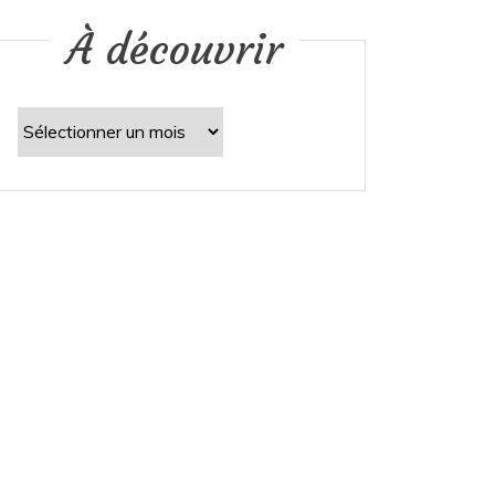
À découvrir
À
découvrir