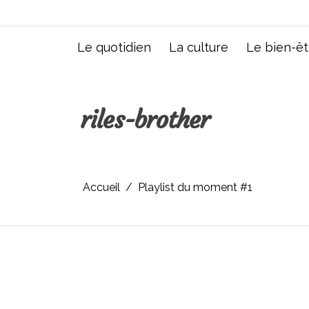
Aller
au
contenu
Le quotidien
La culture
Le bien-êt
riles-brother
Accueil
Playlist du moment #1