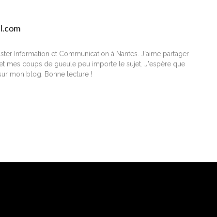
il.com
ster Information et Communication à Nantes. J'aime partager
t mes coups de gueule peu importe le sujet. J'espère que
ur mon blog. Bonne lecture !