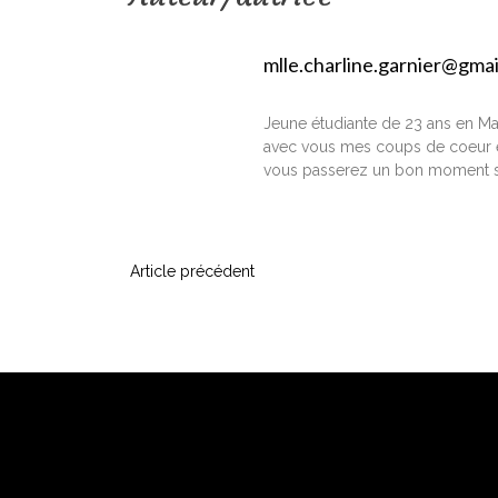
mlle.charline.garnier@gma
Jeune étudiante de 23 ans en Ma
avec vous mes coups de coeur e
vous passerez un bon moment s
N
Article précédent
a
v
i
g