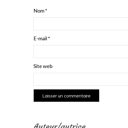
Nom
*
E-mail
*
Site web
Auteur/autrice