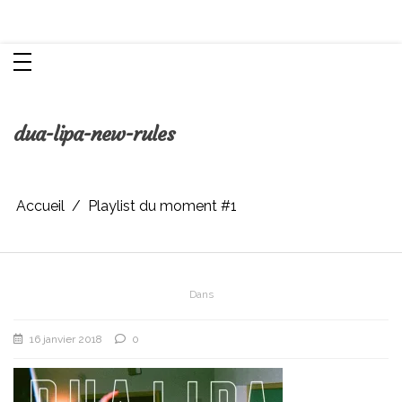
Aller
Chroniques d'une femme
au
contenu
dua-lipa-new-rules
Accueil
Playlist du moment #1
Dans
16 janvier 2018
0