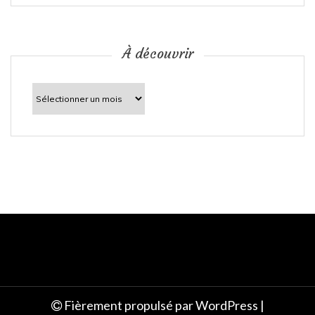
i
c
À découvrir
l
À
découvrir
e
Fièrement propulsé par WordPress
|