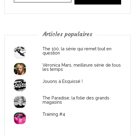
i
o
n
Articles populaires
d
The 100, la série qui remet tout en
question
e
Véronica Mars, meilleure série de tous
les temps
l
Jouons à Esquissé !
’
The Paradise, la folie des grands
a
magasins
r
Training #4
t