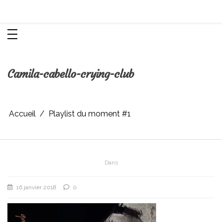
Aller
Chroniques d'une femme
au
contenu
Camila-cabello-crying-club
Accueil
Playlist du moment #1
Dans
16 janvier 2018
0