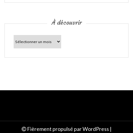
i
c
À découvrir
l
À
découvrir
e
Fièrement propulsé par WordPress
|