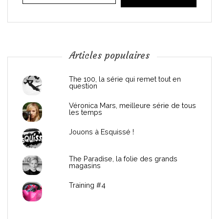
i
o
n
Articles populaires
d
The 100, la série qui remet tout en
question
e
Véronica Mars, meilleure série de tous
les temps
l
Jouons à Esquissé !
’
The Paradise, la folie des grands
a
magasins
r
Training #4
t