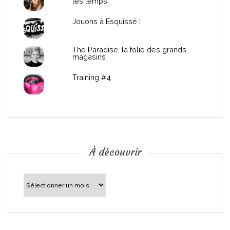
les temps
l
Jouons à Esquissé !
’
The Paradise, la folie des grands
a
magasins
r
Training #4
t
i
c
À découvrir
l
À
découvrir
e