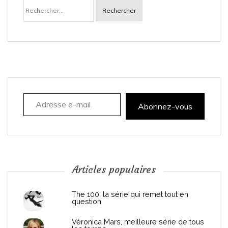
Rechercher :
v
i
g
a
Adresse e-mail
t
Abonnez-vous
i
o
n
Articles populaires
d
The 100, la série qui remet tout en
question
e
Véronica Mars, meilleure série de tous