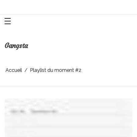
Aller
Chroniques d'une femme
au
contenu
Gangsta
Accueil
Playlist du moment #2