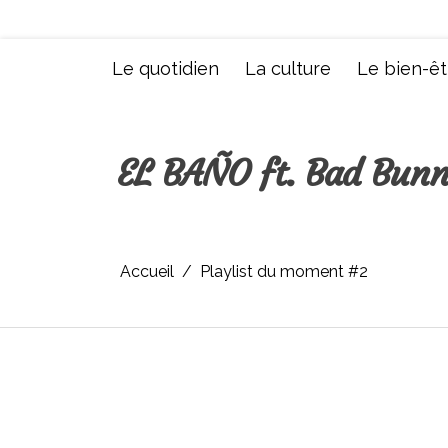
Aller
au
contenu
Le quotidien
La culture
Le bien-êt
EL BAÑO ft. Bad Bun
Accueil
Playlist du moment #2