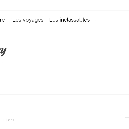
Chroniques d'une femme
re
Les voyages
Les inclassables
ny
Dans