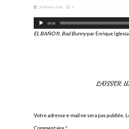
28 février 2018
0
Lecteur
00:00
audio
EL BAÑO ft. Bad Bunny
par Enrique Iglesias
LAISSER 
Votre adresse e-mail ne sera pas publiée.
L
Commentaire
*