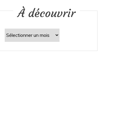
À découvrir
À
découvrir