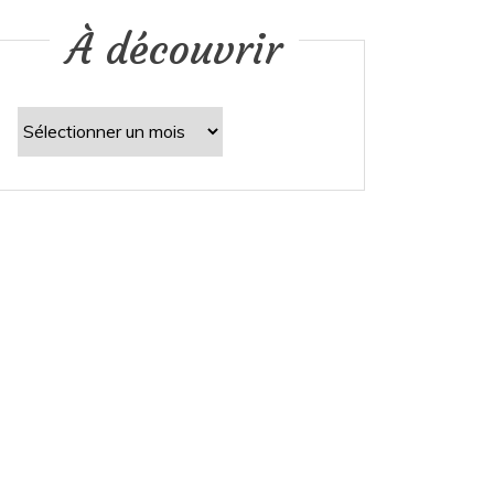
À découvrir
À
découvrir