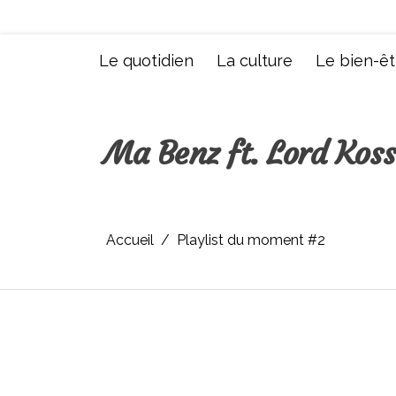
Aller
au
contenu
Le quotidien
La culture
Le bien-êt
Ma Benz ft. Lord Koss
Accueil
Playlist du moment #2