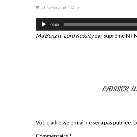
28 février 2018
0
Lecteur
00:00
audio
Ma Benz ft. Lord Kossity
par Suprême NT
LAISSER 
Votre adresse e-mail ne sera pas publiée.
L
Commentaire
*