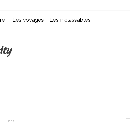
Chroniques d'une femme
re
Les voyages
Les inclassables
ity
Dans