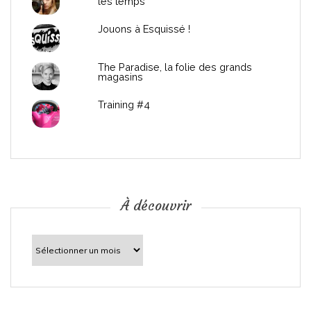
les temps
l
Jouons à Esquissé !
’
The Paradise, la folie des grands
a
magasins
r
Training #4
t
i
c
À découvrir
l
À
découvrir
e