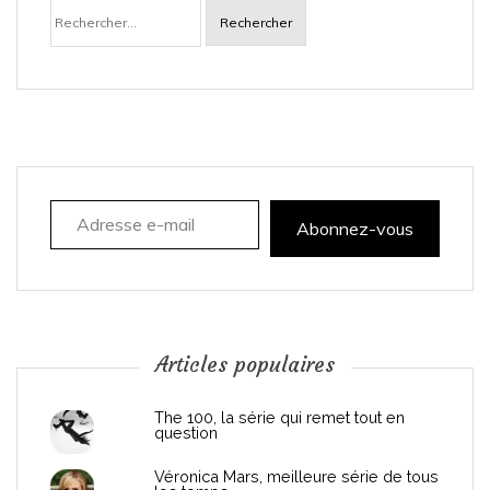
Rechercher :
v
i
g
a
Adresse e-mail
t
Abonnez-vous
i
o
n
Articles populaires
d
The 100, la série qui remet tout en
question
e
Véronica Mars, meilleure série de tous