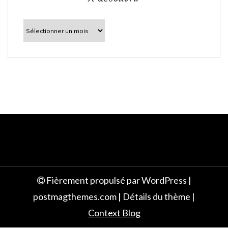
l
À
découvrir
e
Fièrement propulsé par WordPress
|
postmagthemes.com
|
Détails du thème
|
Context Blog