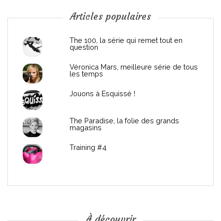
n
Articles populaires
d
The 100, la série qui remet tout en
question
e
Véronica Mars, meilleure série de tous
les temps
l
Jouons à Esquissé !
’
The Paradise, la folie des grands
a
magasins
r
Training #4
t
i
c
À découvrir