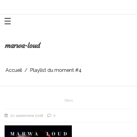
Aller
Chroniques d'une femme
au
contenu
marwa-loud
Accueil
Playlist du moment #4
Dans
20 septembre 2018
0