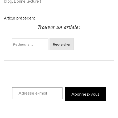
blog. Bonne lecture !
N
Article précédent
Trouver un article:
a
Rechercher :
v
i
g
a
Adresse e-mail
t
Abonnez-vous
i
o