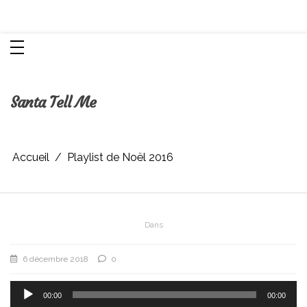
Aller
Chroniques d'une femme
au
contenu
Santa Tell Me
Accueil
Playlist de Noël 2016
Dans
6 décembre 2018
0
Lecteur
audio
00:00
00:00