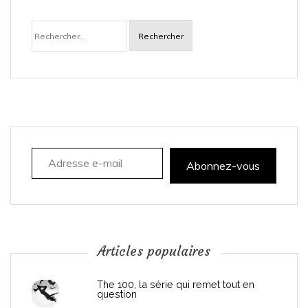
a
Rechercher :
v
i
g
a
Adresse e-mail
t
Abonnez-vous
i
o
n
Articles populaires
d
The 100, la série qui remet tout en
question