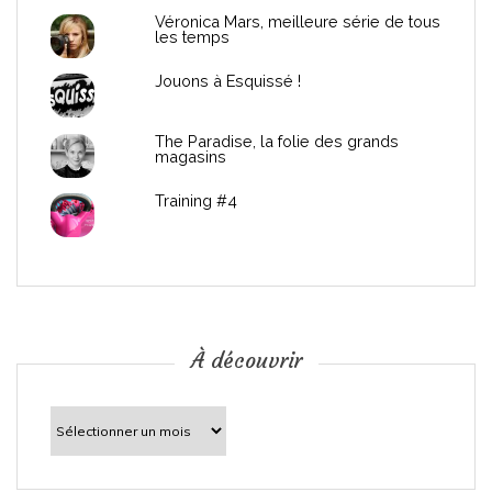
e
Véronica Mars, meilleure série de tous
les temps
l
Jouons à Esquissé !
’
The Paradise, la folie des grands
a
magasins
r
Training #4
t
i
c
À découvrir
l
À
découvrir
e