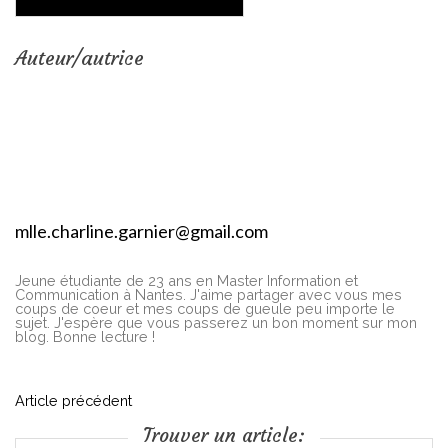
Auteur/autrice
mlle.charline.garnier@gmail.com
Jeune étudiante de 23 ans en Master Information et
Communication à Nantes. J'aime partager avec vous mes
coups de coeur et mes coups de gueule peu importe le
sujet. J'espère que vous passerez un bon moment sur mon
blog. Bonne lecture !
N
Article précédent
Trouver un article: