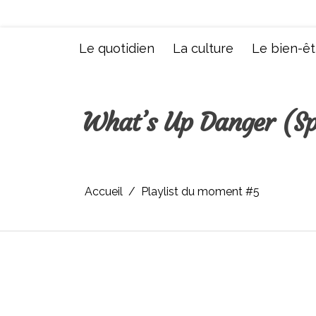
Aller
au
contenu
Le quotidien
La culture
Le bien-êt
What’s Up Danger (Sp
Accueil
Playlist du moment #5