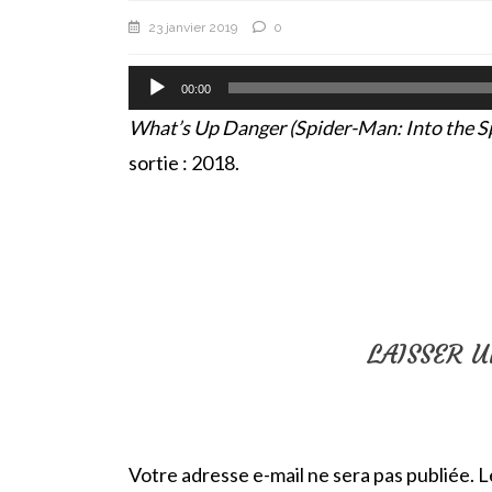
23 janvier 2019
0
Lecteur
00:00
audio
What’s Up Danger (Spider-Man: Into the S
sortie : 2018.
LAISSER 
Votre adresse e-mail ne sera pas publiée.
L