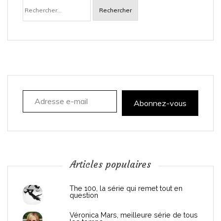
Rechercher :
v
i
g
a
Adresse e-mail
t
Abonnez-vous
i
o
n
Articles populaires
d
The 100, la série qui remet tout en
question
e
Véronica Mars, meilleure série de tous