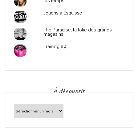
les temps
l
Jouons à Esquissé !
’
The Paradise, la folie des grands
a
magasins
r
Training #4
t
i
c
À découvrir
l
À
découvrir
e