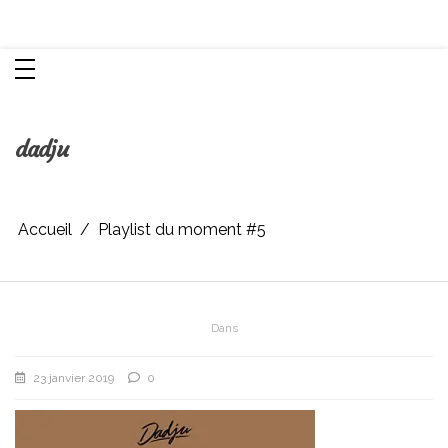
Aller
Chroniques d'une femme
au
contenu
dadju
Accueil
Playlist du moment #5
Dans
23 janvier 2019
0