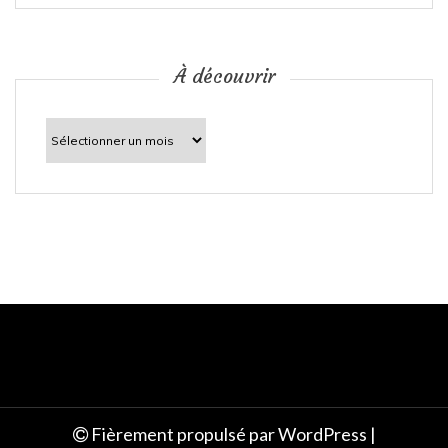
i
c
À découvrir
l
À
découvrir
e
Fièrement propulsé par WordPress
|