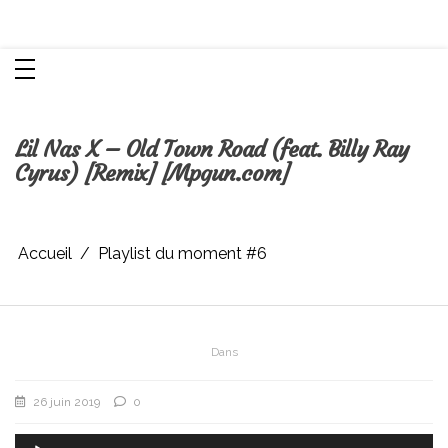
Aller
Chroniques d'une femme
au
contenu
Lil Nas X – Old Town Road (feat. Billy Ray
Cyrus) [Remix] [Mpgun.com]
Accueil
Playlist du moment #6
Dans
26 juin 2019
0
Lecteur