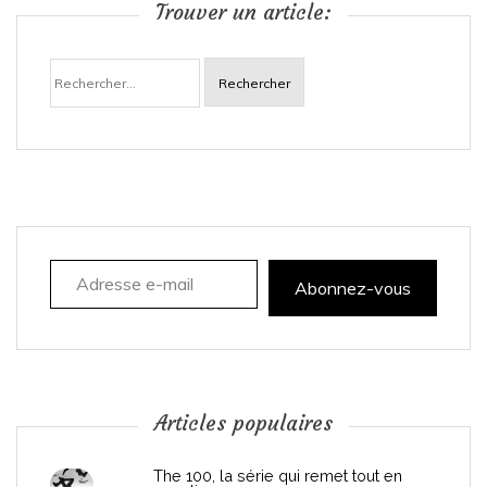
Trouver un article:
a
Rechercher :
v
i
g
a
Adresse e-mail
t
Abonnez-vous
i
o
n
Articles populaires
d
The 100, la série qui remet tout en