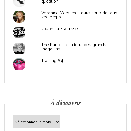
question
e
Véronica Mars, meilleure série de tous
les temps
l
Jouons à Esquissé !
’
The Paradise, la folie des grands
a
magasins
r
Training #4
t
i
c
À découvrir
l
À
découvrir
e