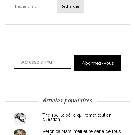
Rechercher :
v
i
g
a
Adresse e-mail
t
Abonnez-vous
i
o
n
Articles populaires
d
The 100, la série qui remet tout en
question
e
Véronica Mars, meilleure série de tous