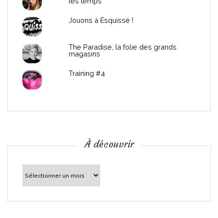
les temps
l
Jouons à Esquissé !
’
The Paradise, la folie des grands
a
magasins
r
Training #4
t
i
c
À découvrir
l
À
découvrir
e