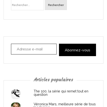
Rechercher :
v
i
g
a
Adresse e-mail
t
Abonnez-vous
i
o
n
Articles populaires
d
The 100, la série qui remet tout en
question
e
Véronica Mars, meilleure série de tous