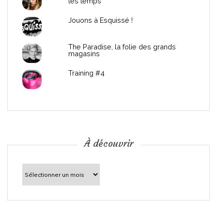
les temps
l
Jouons à Esquissé !
’
The Paradise, la folie des grands
a
magasins
r
Training #4
t
i
c
À découvrir
l
À
découvrir
e