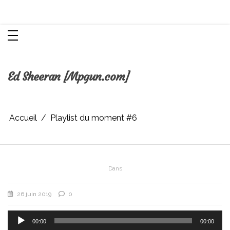
Aller
Chroniques d'une femme
au
contenu
Ed Sheeran [Mpgun.com]
Accueil
Playlist du moment #6
Dans
26 juin 2019
0
Lecteur
audio
00:00
00:00