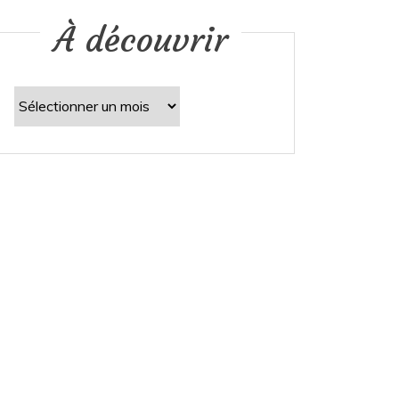
À découvrir
À
découvrir