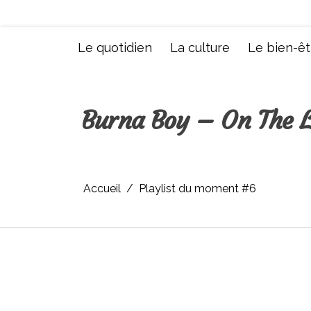
Aller
au
contenu
Le quotidien
La culture
Le bien-êt
Burna Boy – On The 
Accueil
Playlist du moment #6