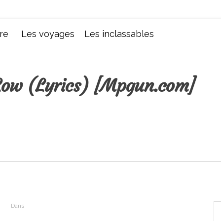
Chroniques d'une femme
re
Les voyages
Les inclassables
Low (Lyrics) [Mpgun.com]
Dans