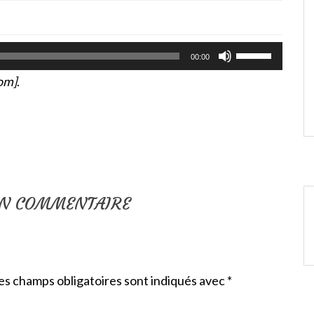
Utilisez
00:00
les
flèches
om]
.
haut/bas
pour
augmenter
ou
diminuer
le
volume.
UN COMMENTAIRE
es champs obligatoires sont indiqués avec
*