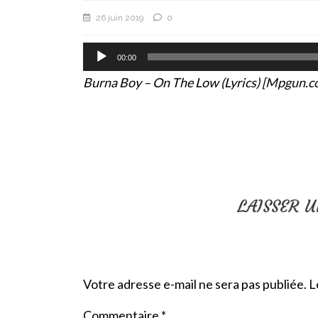
26 juin 2019
0
Lecteur
00:00
audio
Burna Boy – On The Low (Lyrics) [Mpgun.c
LAISSER 
Votre adresse e-mail ne sera pas publiée.
L
Commentaire
*