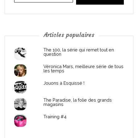
i
o
n
Articles populaires
d
The 100, la série qui remet tout en
question
e
Véronica Mars, meilleure série de tous
les temps
l
Jouons à Esquissé !
’
The Paradise, la folie des grands
a
magasins
r
Training #4
t