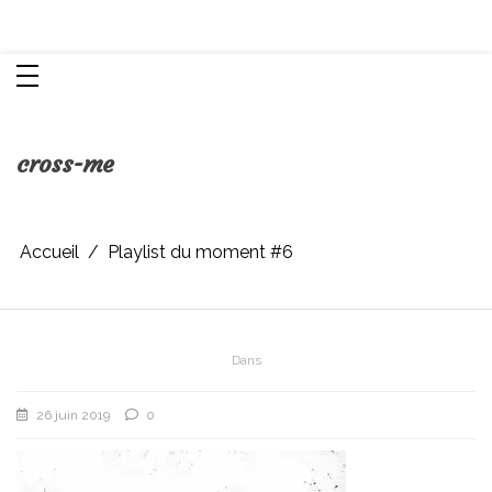
Aller
Chroniques d'une femme
au
contenu
cross-me
Accueil
Playlist du moment #6
Dans
26 juin 2019
0