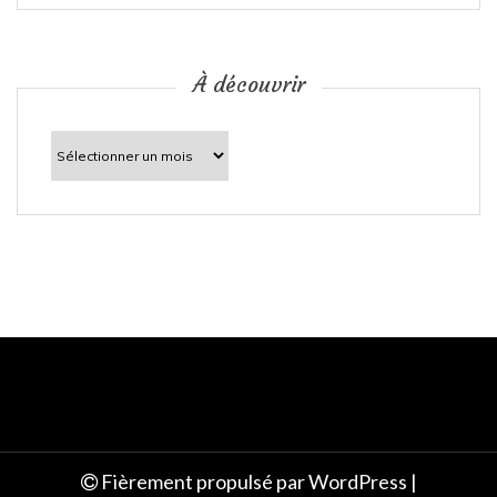
i
c
À découvrir
l
À
découvrir
e
Fièrement propulsé par WordPress
|