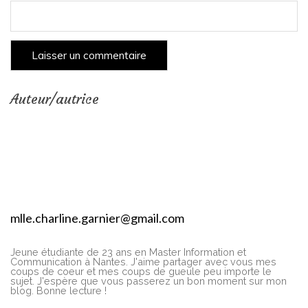
Auteur/autrice
mlle.charline.garnier@gmail.com
Jeune étudiante de 23 ans en Master Information et
Communication à Nantes. J'aime partager avec vous mes
coups de coeur et mes coups de gueule peu importe le
sujet. J'espère que vous passerez un bon moment sur mon
blog. Bonne lecture !