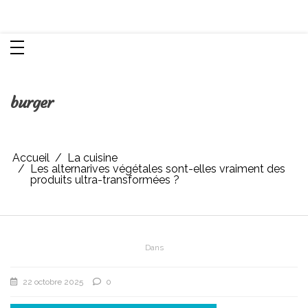
Aller
Chroniques d'une femme
au
contenu
burger
Accueil
La cuisine
Les alternarives végétales sont-elles vraiment des
produits ultra-transformées ?
Dans
22 octobre 2025
0