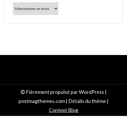
l
À
découvrir
e
Fièrement propulsé par WordPress
|
postmagthemes.com
|
Détails du thème
|
Context Blog