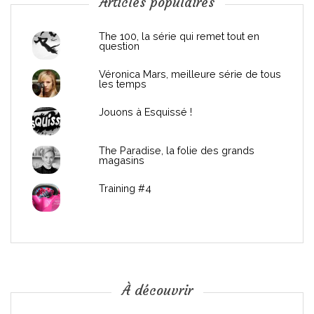
n
Articles populaires
d
The 100, la série qui remet tout en
question
e
Véronica Mars, meilleure série de tous
les temps
l
Jouons à Esquissé !
’
The Paradise, la folie des grands
a
magasins
r
Training #4
t
i
c
À découvrir