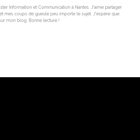
ster Information et Communication à Nantes. J'aime partager
t mes coups de gueule peu importe le sujet. J'espère que
ur mon blog. Bonne lecture !