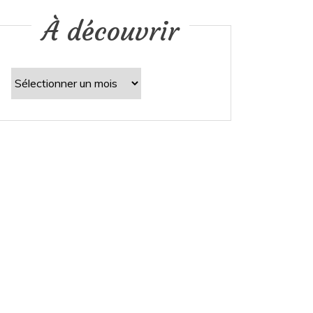
À découvrir
À
découvrir