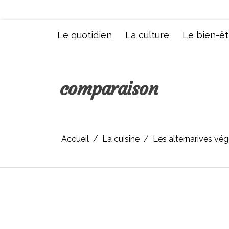
Aller
au
contenu
Le quotidien
La culture
Le bien-êt
comparaison
Accueil
La cuisine
Les alternarives vég