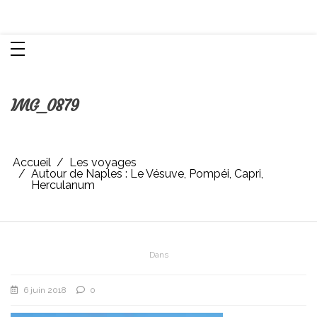
Aller
Chroniques d'une femme
au
contenu
IMG_0879
Accueil
Les voyages
Autour de Naples : Le Vésuve, Pompéi, Capri,
Herculanum
Dans
6 juin 2018
0