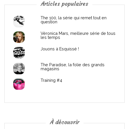
n
Articles populaires
d
The 100, la série qui remet tout en
question
e
Véronica Mars, meilleure série de tous
les temps
l
Jouons à Esquissé !
’
The Paradise, la folie des grands
a
magasins
r
Training #4
t
i
c
À découvrir