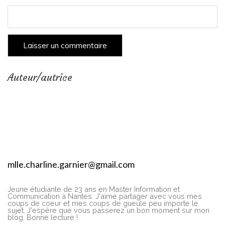
Auteur/autrice
mlle.charline.garnier@gmail.com
Jeune étudiante de 23 ans en Master Information et
Communication à Nantes. J'aime partager avec vous mes
coups de coeur et mes coups de gueule peu importe le
sujet. J'espère que vous passerez un bon moment sur mon
blog. Bonne lecture !