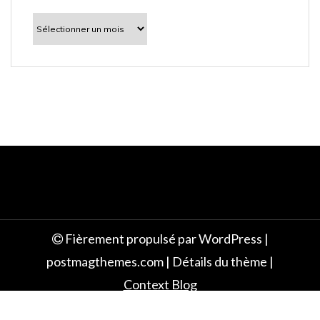
l
À
découvrir
e
Fièrement propulsé par WordPress
|
postmagthemes.com
|
Détails du thème
|
Context Blog