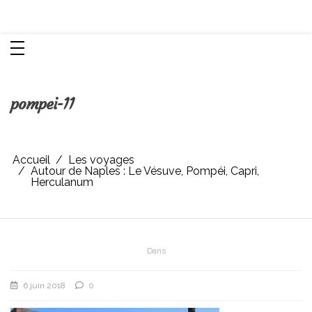
Aller
Chroniques d'une femme
au
contenu
pompei-11
Accueil
Les voyages
Autour de Naples : Le Vésuve, Pompéi, Capri,
Herculanum
Dans
6 juin 2018
0