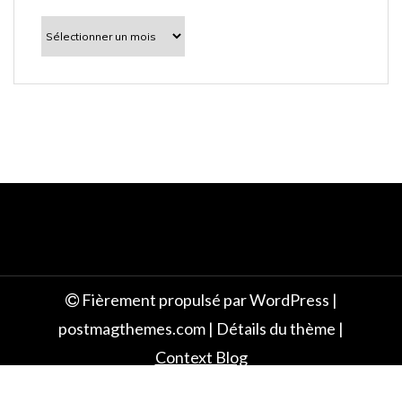
l
À
découvrir
e
Fièrement propulsé par WordPress
|
postmagthemes.com
|
Détails du thème
|
Context Blog