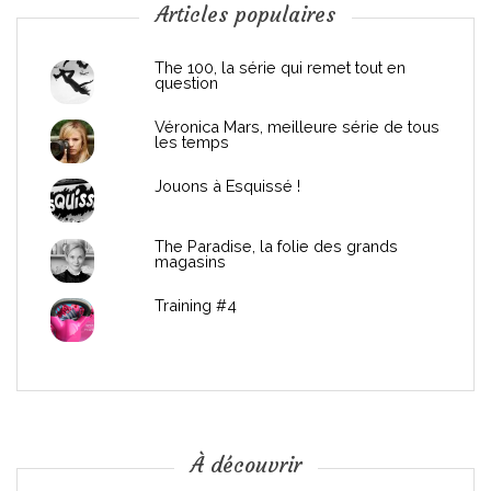
n
Articles populaires
d
The 100, la série qui remet tout en
question
e
Véronica Mars, meilleure série de tous
les temps
l
Jouons à Esquissé !
’
The Paradise, la folie des grands
a
magasins
r
Training #4
t
i
c
À découvrir