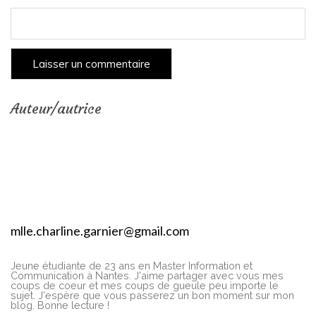
Auteur/autrice
mlle.charline.garnier@gmail.com
Jeune étudiante de 23 ans en Master Information et
Communication à Nantes. J'aime partager avec vous mes
coups de coeur et mes coups de gueule peu importe le
sujet. J'espère que vous passerez un bon moment sur mon
blog. Bonne lecture !