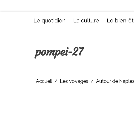
Aller
au
contenu
Le quotidien
La culture
Le bien-êt
pompei-27
Accueil
Les voyages
Autour de Naples