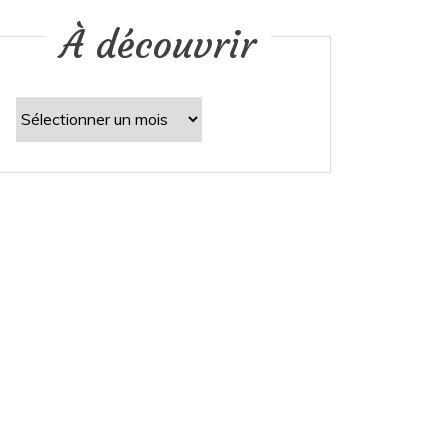
À découvrir
À
découvrir