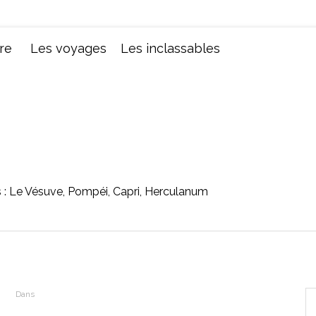
Chroniques d'une femme
re
Les voyages
Les inclassables
 : Le Vésuve, Pompéi, Capri, Herculanum
Dans