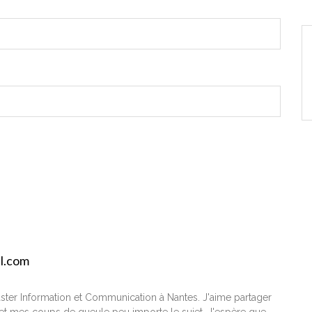
il.com
ster Information et Communication à Nantes. J'aime partager
t mes coups de gueule peu importe le sujet. J'espère que