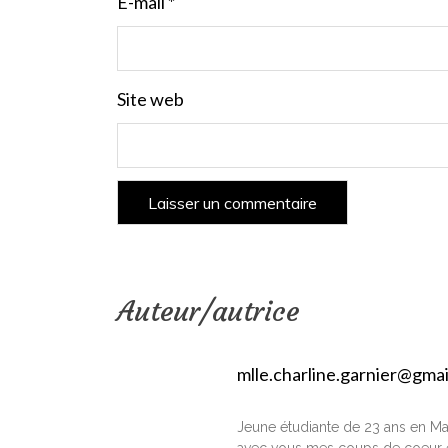
E-mail
*
Site web
Auteur/autrice
mlle.charline.garnier@gma
Jeune étudiante de 23 ans en Ma
avec vous mes coups de coeur e