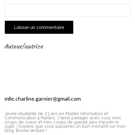
Auteur/autrice
mlle.charline.garnier@gmail.com
Jeune étudiante de 23 ans en Master Information et
Communication à Nantes. J'aime partager avec vous mes
coups de coeur et mes coups de gueule peu importe le
sujet. J'espère que vous passerez un bon moment sur mon
blog. Bonne lecture !