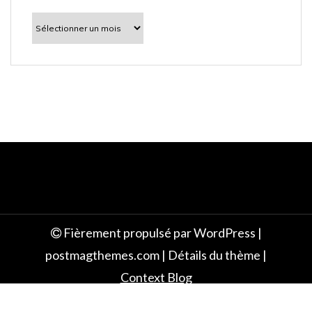
l
À
découvrir
e
Fièrement propulsé par WordPress
|
postmagthemes.com
|
Détails du thème
|
Context Blog