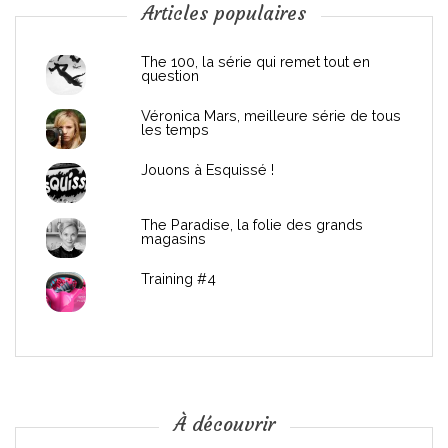
n
Articles populaires
d
The 100, la série qui remet tout en
question
e
Véronica Mars, meilleure série de tous
les temps
l
Jouons à Esquissé !
’
The Paradise, la folie des grands
a
magasins
r
Training #4
t
i
c
À découvrir