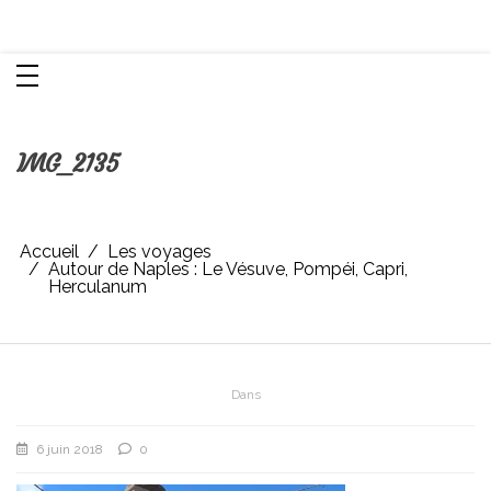
Aller
Chroniques d'une femme
au
contenu
IMG_2135
Accueil
Les voyages
Autour de Naples : Le Vésuve, Pompéi, Capri,
Herculanum
Dans
6 juin 2018
0