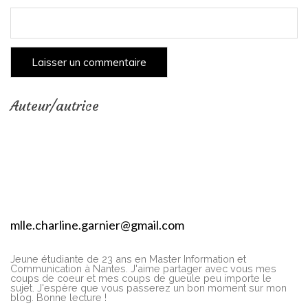
Auteur/autrice
mlle.charline.garnier@gmail.com
Jeune étudiante de 23 ans en Master Information et
Communication à Nantes. J'aime partager avec vous mes
coups de coeur et mes coups de gueule peu importe le
sujet. J'espère que vous passerez un bon moment sur mon
blog. Bonne lecture !