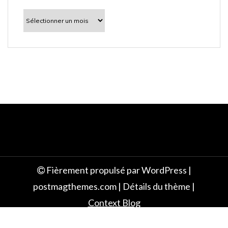
l
À
découvrir
e
Fièrement propulsé par WordPress
|
postmagthemes.com
|
Détails du thème
|
Context Blog