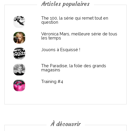
n
Articles populaires
d
The 100, la série qui remet tout en
question
e
Véronica Mars, meilleure série de tous
les temps
l
Jouons à Esquissé !
’
The Paradise, la folie des grands
a
magasins
r
Training #4
t
i
c
À découvrir