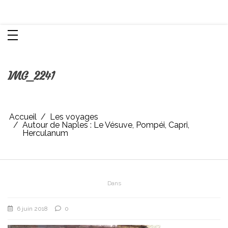
Aller
Chroniques d'une femme
au
contenu
IMG_2241
Accueil
Les voyages
Autour de Naples : Le Vésuve, Pompéi, Capri,
Herculanum
Dans
6 juin 2018
0