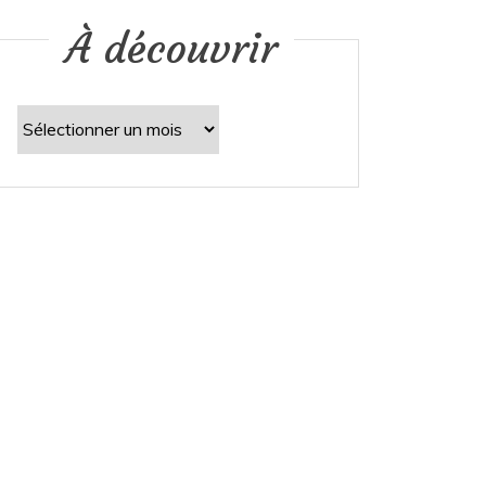
À découvrir
À
découvrir