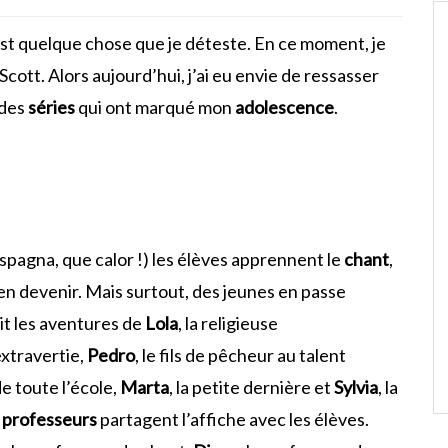
’est quelque chose que je déteste. En ce moment, je
 Scott. Alors aujourd’hui, j’ai eu envie de ressasser
 des
séries
qui ont marqué mon
adolescence
.
spagna, que calor !) les élèves apprennent le
chant
,
en devenir. Mais surtout, des jeunes en passe
uit les aventures de
Lola
, la religieuse
extravertie,
Pedro
, le fils de pêcheur au talent
de toute l’école,
Marta
, la petite dernière et
Sylvia
, la
s
professeurs
partagent l’affiche avec les élèves.