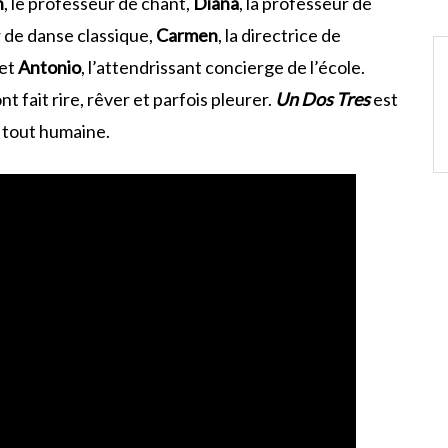
n
, le professeur de chant,
Diana
, la professeur de
r de danse classique,
Carmen
, la directrice de
 et
Antonio
, l’attendrissant concierge de l’école.
fait rire, rêver et parfois pleurer.
Un Dos Tres
est
t tout humaine.