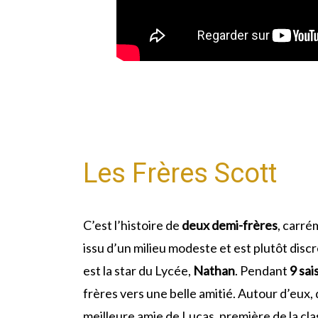
Les Frères Scott
C’est l’histoire de
deux demi-frères
, carré
issu d’un milieu modeste et est plutôt discre
est la star du Lycée,
Nathan
. Pendant
9 sai
frères vers une belle amitié. Autour d’e
meilleure amie de Lucas, première de la c