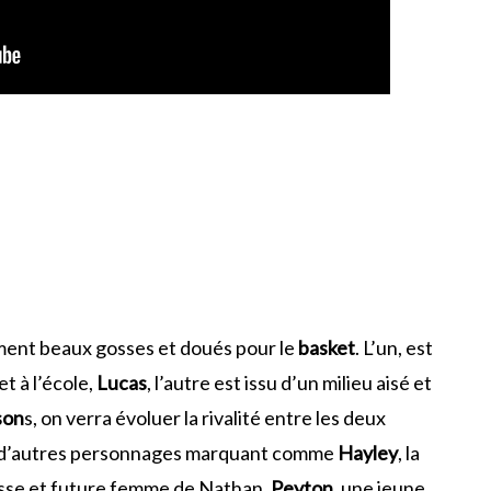
ment beaux gosses et doués pour le
basket
. L’un, est
t à l’école,
Lucas
, l’autre est issu d’un milieu aisé et
son
s, on verra évoluer la rivalité entre les deux
ux, d’autres personnages marquant comme
Hayley
, la
lasse et future femme de Nathan.
Peyton
, une jeune