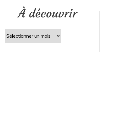
À découvrir
À
découvrir