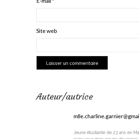
E-mail
*
Site web
Auteur/autrice
mlle.charline.garnier@gma
Jeune étudiante de 23 ans en Ma
avec vous mes coups de coeur e