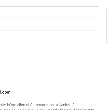
il.com
ster Information et Communication à Nantes. J'aime partager
t mes coups de gueule peu importe le sujet. J'espère que