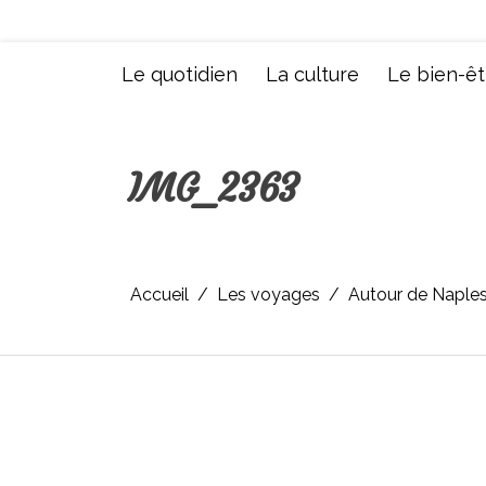
Aller
au
contenu
Le quotidien
La culture
Le bien-êt
IMG_2363
Accueil
Les voyages
Autour de Naples