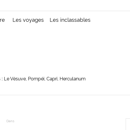
Chroniques d'une femme
re
Les voyages
Les inclassables
 : Le Vésuve, Pompéi, Capri, Herculanum
Dans