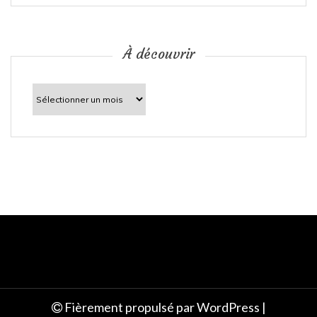
i
c
À découvrir
l
À
découvrir
e
Fièrement propulsé par WordPress
|