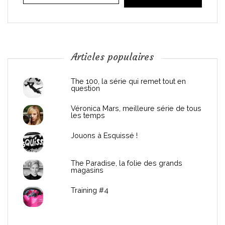
i
o
n
Articles populaires
d
The 100, la série qui remet tout en
question
e
Véronica Mars, meilleure série de tous
les temps
l
Jouons à Esquissé !
’
The Paradise, la folie des grands
a
magasins
r
Training #4
t