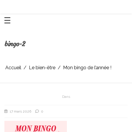
Aller
Chroniques d'une femme
au
contenu
bingo-2
Accueil
Le bien-être
Mon bingo de l’année !
Dans
17 mars 2026
0