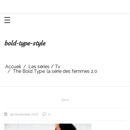
Aller
Chroniques d'une femme
au
contenu
bold-type-style
Accueil
Les séries / Tv
The Bold Type, la série des femmes 2.0
Dans
29 novembre 2017
0