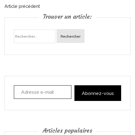
N
Article précédent
Trouver un article:
a
Rechercher :
v
i
g
a
Adresse e-mail
t
Abonnez-vous
i
o
n
Articles populaires