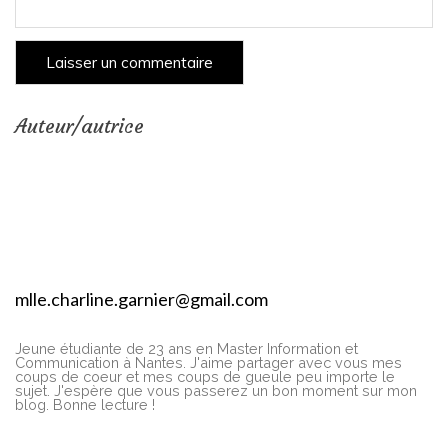
Auteur/autrice
mlle.charline.garnier@gmail.com
Jeune étudiante de 23 ans en Master Information et
Communication à Nantes. J'aime partager avec vous mes
coups de coeur et mes coups de gueule peu importe le
sujet. J'espère que vous passerez un bon moment sur mon
blog. Bonne lecture !