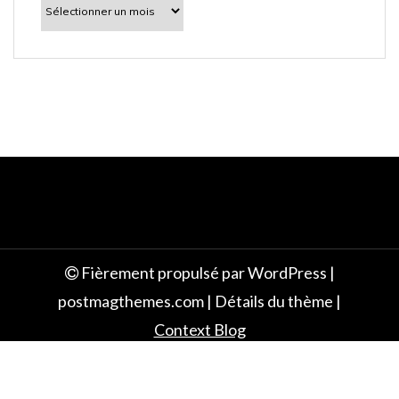
découvrir
e
Fièrement propulsé par WordPress
|
postmagthemes.com
|
Détails du thème
|
Context Blog