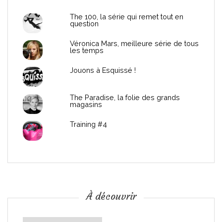
d
The 100, la série qui remet tout en
question
e
Véronica Mars, meilleure série de tous
les temps
l
Jouons à Esquissé !
’
The Paradise, la folie des grands
a
magasins
r
Training #4
t
i
c
À découvrir
l
À