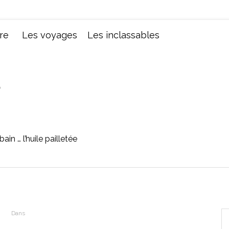
Chroniques d'une femme
re
Les voyages
Les inclassables
in … l’huile pailletée
Dans