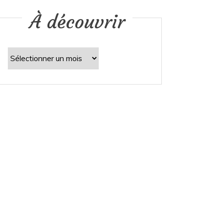
À découvrir
À
découvrir