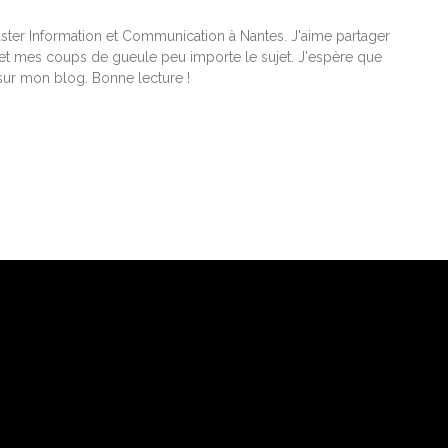
ster Information et Communication à Nantes. J'aime partager
t mes coups de gueule peu importe le sujet. J'espère que
ur mon blog. Bonne lecture !