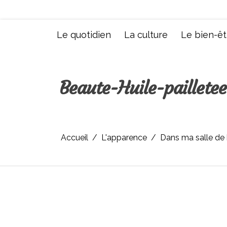
Aller
au
contenu
Le quotidien
La culture
Le bien-êt
Beaute-Huile-pailletee
Accueil
L'apparence
Dans ma salle de ba