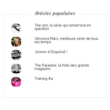
o
n
Articles populaires
d
The 100, la série qui remet tout en
question
e
Véronica Mars, meilleure série de tous
les temps
l
Jouons à Esquissé !
’
The Paradise, la folie des grands
a
magasins
r
Training #4
t
i