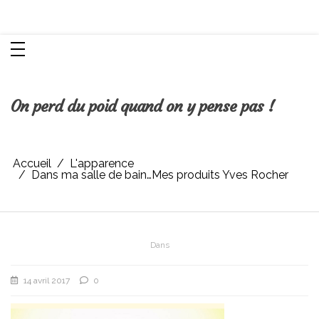
Aller
Chroniques d'une femme
au
contenu
On perd du poid quand on y pense pas !
Accueil
L'apparence
Dans ma salle de bain…Mes produits Yves Rocher
Dans
14 avril 2017
0