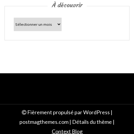
c
À découvrir
l
À
découvrir
e
Fièrement propulsé par WordPress
|
postmagthemes.com
|
Détails du thème
|
Context Blog