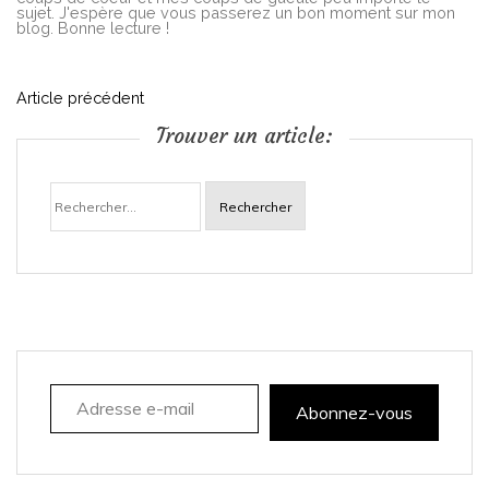
sujet. J'espère que vous passerez un bon moment sur mon
blog. Bonne lecture !
N
Article précédent
Trouver un article:
a
Rechercher :
v
i
g
a
Adresse e-mail
t
Abonnez-vous
i