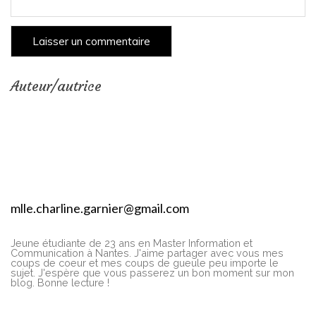
Auteur/autrice
mlle.charline.garnier@gmail.com
Jeune étudiante de 23 ans en Master Information et
Communication à Nantes. J'aime partager avec vous mes
coups de coeur et mes coups de gueule peu importe le
sujet. J'espère que vous passerez un bon moment sur mon
blog. Bonne lecture !