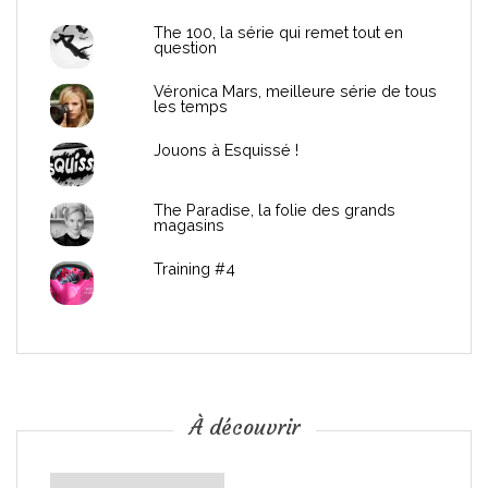
d
The 100, la série qui remet tout en
question
e
Véronica Mars, meilleure série de tous
les temps
l
Jouons à Esquissé !
’
The Paradise, la folie des grands
a
magasins
r
Training #4
t
i
c
À découvrir
l
À