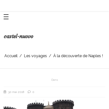
Aller
Chroniques d'une femme
au
contenu
castel-nuovo
Accueil
Les voyages
À la découverte de Naples !
Dans
30 mai 2018
0