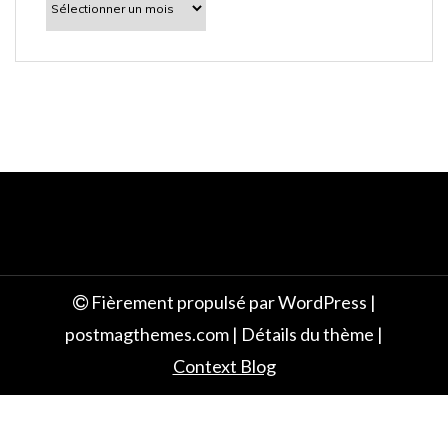
découvrir
e
Fièrement propulsé par WordPress
|
postmagthemes.com
|
Détails du thème
|
Context Blog