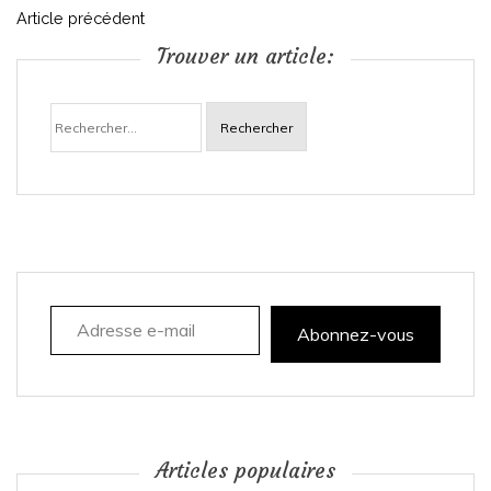
N
Article précédent
Trouver un article:
a
Rechercher :
v
i
g
a
Adresse e-mail
t
Abonnez-vous
i
o
n
Articles populaires