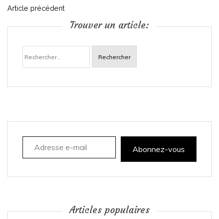
N
Article précédent
Trouver un article:
a
Rechercher :
v
i
g
a
Adresse e-mail
t
Abonnez-vous
i
o
n
Articles populaires