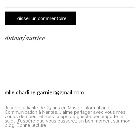
Auteur/autrice
mlle.charline.garnier@gmail.com
Jeune étudiante de 23 ans en Master Information et
Communication à Nantes. J'aime partager avec vous mes
coups de coeur et mes coups de gueule peu importe le
sujet. J'espère que vous passerez un bon moment sur mon
blog. Bonne lecture !