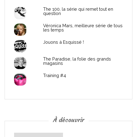
d
The 100, la série qui remet tout en
question
e
Véronica Mars, meilleure série de tous
les temps
l
Jouons à Esquissé !
’
The Paradise, la folie des grands
a
magasins
r
Training #4
t
i
c
À découvrir
l
À