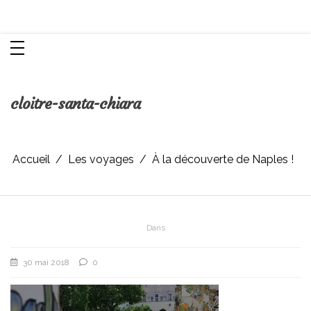
Aller
Chroniques d'une femme
au
contenu
cloitre-santa-chiara
Accueil
Les voyages
À la découverte de Naples !
Dans
30 mai 2018
0