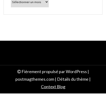
découvrir
e
Fièrement propulsé par WordPress
|
postmagthemes.com
|
Détails du thème
|
Context Blog