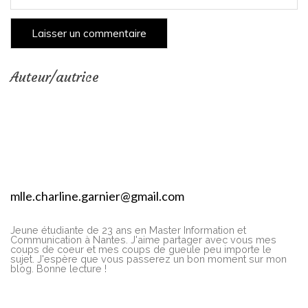
Auteur/autrice
mlle.charline.garnier@gmail.com
Jeune étudiante de 23 ans en Master Information et
Communication à Nantes. J'aime partager avec vous mes
coups de coeur et mes coups de gueule peu importe le
sujet. J'espère que vous passerez un bon moment sur mon
blog. Bonne lecture !