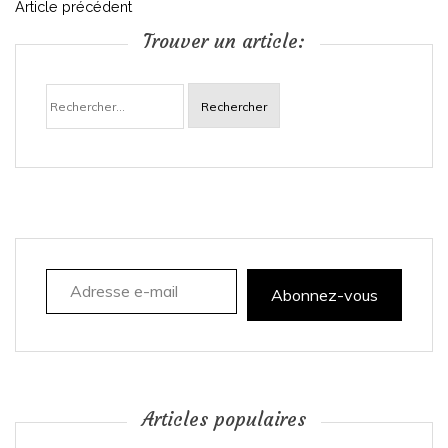
N
Article précédent
Trouver un article:
a
Rechercher :
v
i
g
a
Adresse e-mail
t
Abonnez-vous
i
o
n
Articles populaires