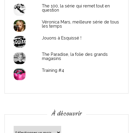
d
The 100, la série qui remet tout en
question
e
Véronica Mars, meilleure série de tous
les temps
l
Jouons à Esquissé !
’
The Paradise, la folie des grands
a
magasins
r
Training #4
t
i
c
À découvrir
l
À
découvrir