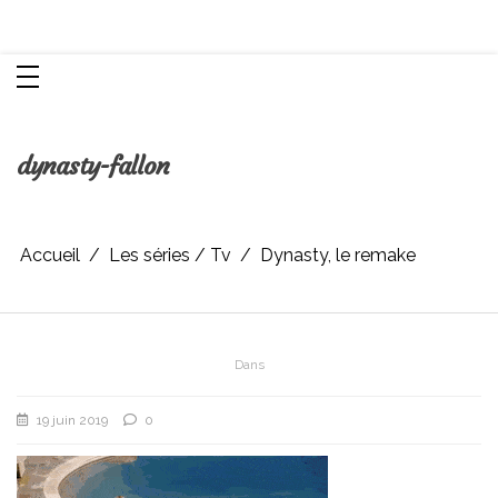
Aller
Chroniques d'une femme
au
contenu
dynasty-fallon
Accueil
Les séries / Tv
Dynasty, le remake
Dans
19 juin 2019
0