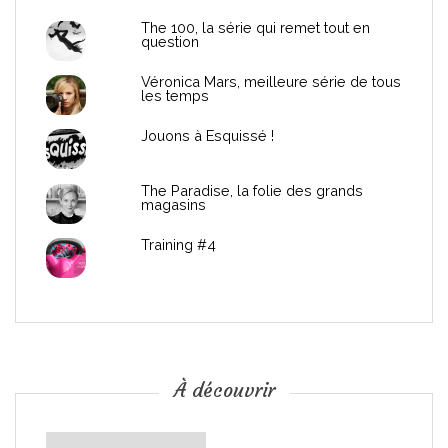
d
The 100, la série qui remet tout en
question
e
Véronica Mars, meilleure série de tous
les temps
l
Jouons à Esquissé !
’
The Paradise, la folie des grands
a
magasins
r
Training #4
t
i
c
À découvrir
l
À