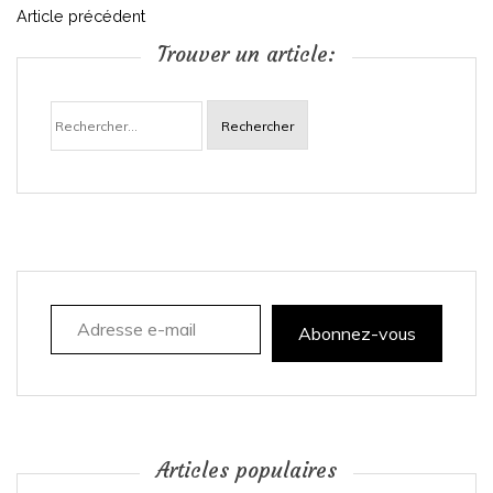
N
Article précédent
Trouver un article:
a
Rechercher :
v
i
g
a
Adresse e-mail
t
Abonnez-vous
i
o
n
Articles populaires