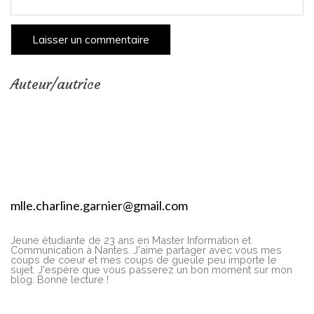
Auteur/autrice
mlle.charline.garnier@gmail.com
Jeune étudiante de 23 ans en Master Information et
Communication à Nantes. J'aime partager avec vous mes
coups de coeur et mes coups de gueule peu importe le
sujet. J'espère que vous passerez un bon moment sur mon
blog. Bonne lecture !