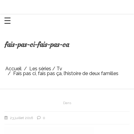
Aller
Chroniques d'une femme
au
contenu
fais-pas-ci-fais-pas-ca
Accueil
Les séries / Tv
Fais pas ci, fais pas ça, l’histoire de deux familles
Dans
23 juillet 2016
0