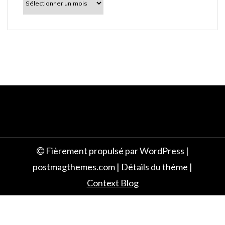
découvrir
e
Fièrement propulsé par WordPress
|
postmagthemes.com
|
Détails du thème
|
Context Blog