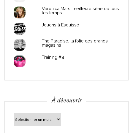
e
Véronica Mars, meilleure série de tous
les temps
l
Jouons à Esquissé !
’
The Paradise, la folie des grands
a
magasins
r
Training #4
t
i
c
À découvrir
l
À
découvrir
e