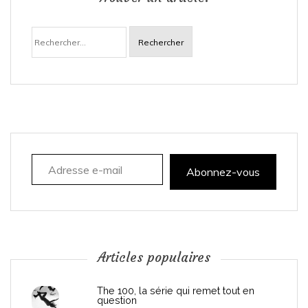
a
Rechercher :
v
i
g
a
Adresse e-mail
t
Abonnez-vous
i
o
n
Articles populaires
d
The 100, la série qui remet tout en
question