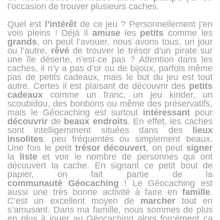
l’occasion de trouver plusieurs caches.
Quel est
l’intérêt
de ce jeu ? Personnellement j’en
vois pleins ! Déjà il
amuse
les
petits
comme les
grands
, on peut l’avouer, nous avons tous, un jour
ou l’autre,
rêvé
de trouver le trésor d’un pirate sur
une île déserte, n’est-ce pas ? Attention dans les
caches, il n’y a pas d’or ou de bijoux, parfois même
pas de petits cadeaux, mais le but du jeu est tout
autre. Certes il est plaisant de découvrir des
petits
cadeaux
comme un franc, un jeu kinder, un
scoubidou, des bonbons ou même des préservatifs,
mais le Géocaching est surtout
intéressant
pour
découvrir
de
beaux
endroits
. En effet, les caches
sont intelligemment situées dans des
lieux
insolites
, peu fréquentés ou simplement beaux.
Une fois le petit
trésor
découvert
, on peut
signer
la
liste
et voir le nombre de personnes qui ont
découvert la cache. En signant ce petit bout de
papier, on fait partie de la
communauté
Géocaching
! Le Géocaching est
aussi une très bonne activité à faire en
famille
.
C’est un excellent moyen de
marcher
tout en
s’amusant. Dans ma famille, nous sommes de plus
en plus à jouer au Géocaching alors forcément ça