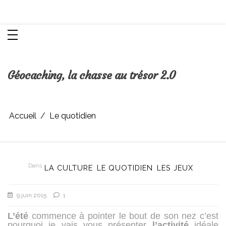
Aller
Chroniques d'une femme
au
contenu
Géocaching, la chasse au trésor 2.0
Accueil
Le quotidien
Dans
LA CULTURE
LE QUOTIDIEN
LES JEUX
9 juin 2015
1
L’été
commence à pointer le bout de son nez c’est
pourquoi je vais vous présenter
l’activité
idéale