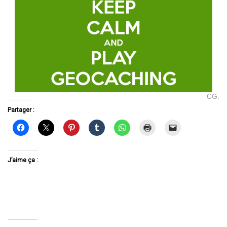
CG.
Partager :
J’aime ça :