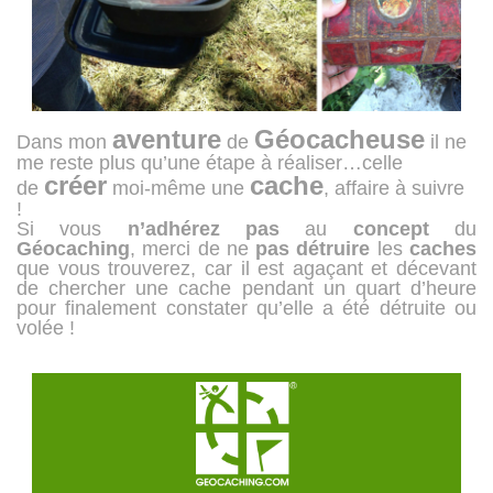
aventure
Géocacheuse
Dans mon
de
il ne
me reste plus qu’une étape à réaliser…celle
créer
cache
de
moi-même une
, affaire à suivre
!
Si vous
n’adhérez
pas
au
concept
du
Géocaching
, merci de ne
pas
détruire
les
caches
que vous trouverez, car il est agaçant et décevant
de chercher une cache pendant un quart d’heure
pour finalement constater qu’elle a été détruite ou
volée !