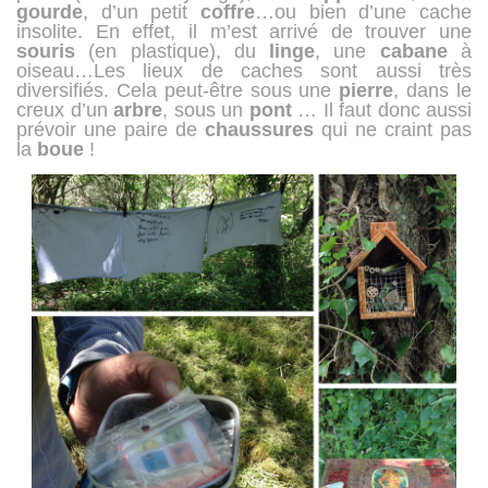
gourde
, d’un petit
coffre
…ou bien d’une cache
insolite. En effet, il m’est arrivé de trouver une
souris
(en plastique), du
linge
, une
cabane
à
oiseau…Les lieux de caches sont aussi très
diversifiés. Cela peut-être sous une
pierre
, dans le
creux d’un
arbre
, sous un
pont
… Il faut donc aussi
prévoir une paire de
chaussures
qui ne craint pas
la
boue
!