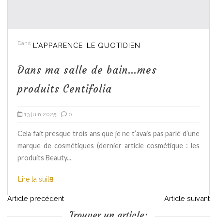
Dans
L'APPARENCE
LE QUOTIDIEN
Dans ma salle de bain…mes
produits Centifolia
13 juin 2025
0
Cela fait presque trois ans que je ne t’avais pas parlé d’une
marque de cosmétiques (dernier article cosmétique : les
produits Beauty...
Lire la suite
N
Article précédent
Article suivant
Trouver un article: