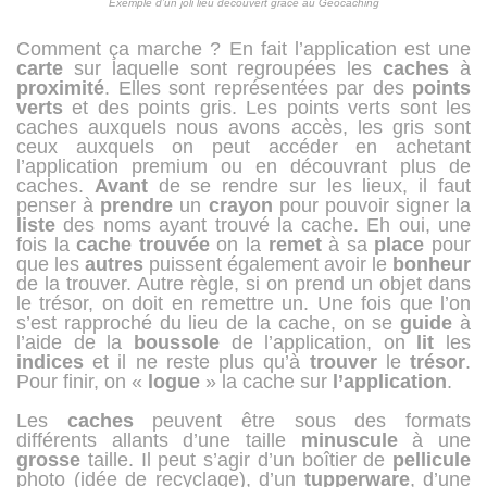
Exemple d’un joli lieu découvert grâce au Géocaching
Comment ça marche ? En fait l’application est une
carte
sur laquelle sont regroupées les
caches
à
proximité
. Elles sont représentées par des
points
verts
et des points gris. Les points verts sont les
caches auxquels nous avons accès, les gris sont
ceux auxquels on peut accéder en achetant
l’application premium ou en découvrant plus de
caches.
Avant
de se rendre sur les lieux, il faut
penser à
prendre
un
crayon
pour pouvoir signer la
liste
des noms ayant trouvé la cache. Eh oui, une
fois la
cache
trouvée
on la
remet
à sa
place
pour
que les
autres
puissent également avoir le
bonheur
de la trouver. Autre règle, si on prend un objet dans
le trésor, on doit en remettre un. Une fois que l’on
s’est rapproché du lieu de la cache, on se
guide
à
l’aide de la
boussole
de l’application, on
lit
les
indices
et il ne reste plus qu’à
trouver
le
trésor
.
Pour finir, on «
logue
» la cache sur
l’application
.
Les
caches
peuvent être sous des formats
différents allants d’une taille
minuscule
à une
grosse
taille. Il peut s’agir d’un boîtier de
pellicule
photo (idée de recyclage), d’un
tupperware
, d’une