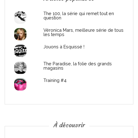
n
d
The 100, la série qui remet tout en
question
e
Véronica Mars, meilleure série de tous
les temps
l
Jouons à Esquissé !
’
The Paradise, la folie des grands
a
magasins
r
Training #4
t
i
c
À découvrir