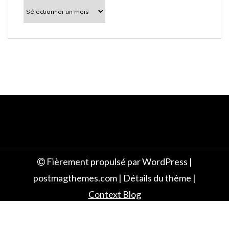
l
À
découvrir
e
Fièrement propulsé par WordPress
|
postmagthemes.com
|
Détails du thème
|
Context Blog