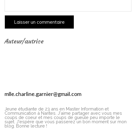
Auteur/autrice
mlle.charline.garnier@gmail.com
Jeune étudiante de 23 ans en Master Information et
Communication à Nantes. J'aime partager avec vous mes
coups de coeur et mes coups de gueule peu importe le
sujet. J'espère que vous passerez un bon moment sur mon
blog. Bonne lecture !