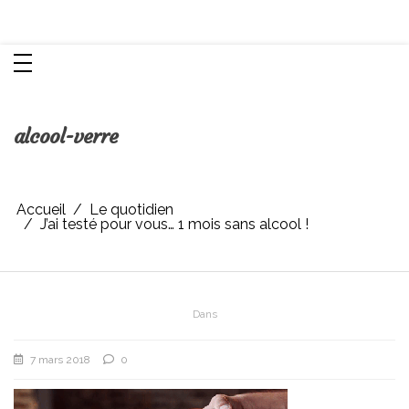
Aller
Chroniques d'une femme
au
contenu
alcool-verre
Accueil
Le quotidien
J’ai testé pour vous… 1 mois sans alcool !
Dans
7 mars 2018
0