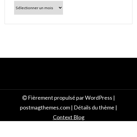
l
À
découvrir
e
Fièrement propulsé par WordPress
|
postmagthemes.com
|
Détails du thème
|
Context Blog