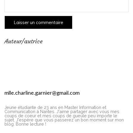
Auteur/autrice
mlle.charline.garnier@gmail.com
Jeune étudiante de 23 ans en Master Information et
Communication à Nantes. J'aime partager avec vous mes
coups de coeur et mes coups de gueule peu importe le
sujet. J'espère que vous passerez un bon moment sur mon
blog. Bonne lecture !