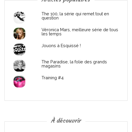
n
d
The 100, la série qui remet tout en
question
e
Véronica Mars, meilleure série de tous
les temps
l
Jouons à Esquissé !
’
The Paradise, la folie des grands
a
magasins
r
Training #4
t
i
c
À découvrir