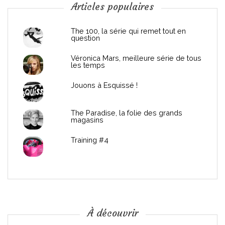
n
Articles populaires
d
The 100, la série qui remet tout en
question
e
Véronica Mars, meilleure série de tous
les temps
l
Jouons à Esquissé !
’
The Paradise, la folie des grands
a
magasins
r
Training #4
t
i
c
À découvrir