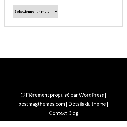
l
À
découvrir
e
Fièrement propulsé par WordPress
|
postmagthemes.com
|
Détails du thème
|
Context Blog