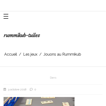
Aller
Chroniques d'une femme
au
contenu
rummikub-tuiles
Accueil
Les jeux
Jouons au Rummikub
Dans
3 octobre 2018
0