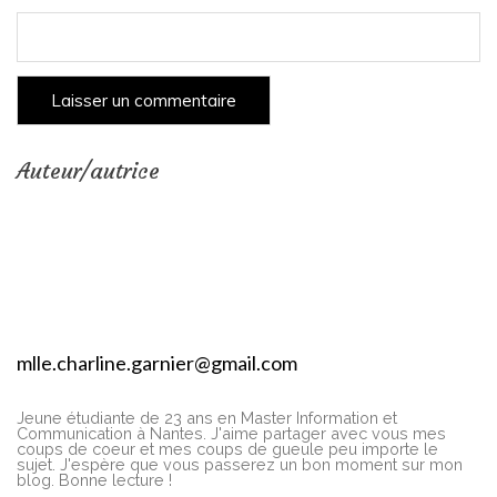
Auteur/autrice
mlle.charline.garnier@gmail.com
Jeune étudiante de 23 ans en Master Information et
Communication à Nantes. J'aime partager avec vous mes
coups de coeur et mes coups de gueule peu importe le
sujet. J'espère que vous passerez un bon moment sur mon
blog. Bonne lecture !