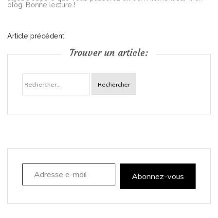
blog. Bonne lecture !
N
Article précédent
Trouver un article:
a
Rechercher :
v
i
g
a
Adresse e-mail
t
Abonnez-vous
i
o