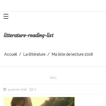
Aller
Chroniques d'une femme
au
contenu
litterature-reading-list
Accueil
La littérature
Ma liste de lecture 2018
Dans
31 janvier 2018
0