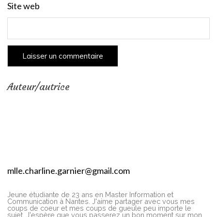
Site web
Auteur/autrice
mlle.charline.garnier@gmail.com
Jeune étudiante de 23 ans en Master Information et
Communication à Nantes. J'aime partager avec vous mes
coups de coeur et mes coups de gueule peu importe le
sujet. J'espère que vous passerez un bon moment sur mon