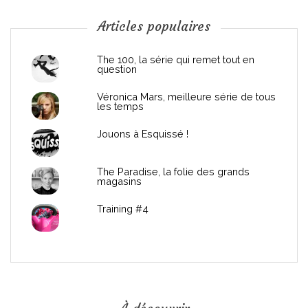
n
Articles populaires
d
The 100, la série qui remet tout en
question
e
Véronica Mars, meilleure série de tous
les temps
l
Jouons à Esquissé !
’
The Paradise, la folie des grands
a
magasins
r
Training #4
t
i