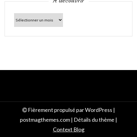
c
À découvrir
l
À
découvrir
e
Fièrement propulsé par WordPress
|
postmagthemes.com
|
Détails du thème
|
Context Blog