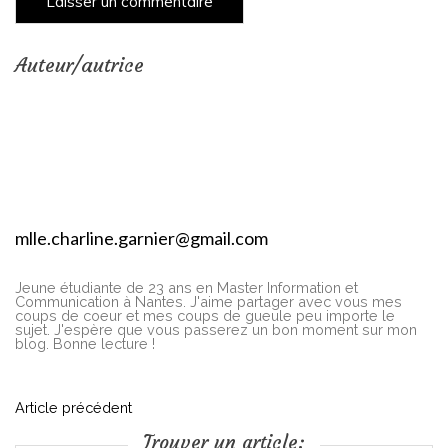
Auteur/autrice
mlle.charline.garnier@gmail.com
Jeune étudiante de 23 ans en Master Information et
Communication à Nantes. J'aime partager avec vous mes
coups de coeur et mes coups de gueule peu importe le
sujet. J'espère que vous passerez un bon moment sur mon
blog. Bonne lecture !
N
Article précédent
Trouver un article: