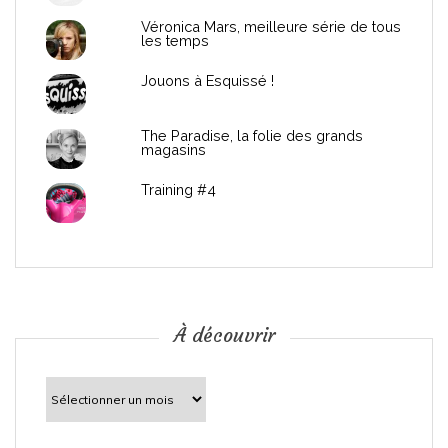
e
Véronica Mars, meilleure série de tous
les temps
l
Jouons à Esquissé !
’
The Paradise, la folie des grands
a
magasins
r
Training #4
t
i
c
À découvrir
l
À
découvrir
e