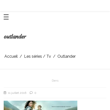
Aller
Chroniques d'une femme
au
contenu
outlander
Accueil
Les séries / Tv
Outlander
Dans
11 juillet 2016
0