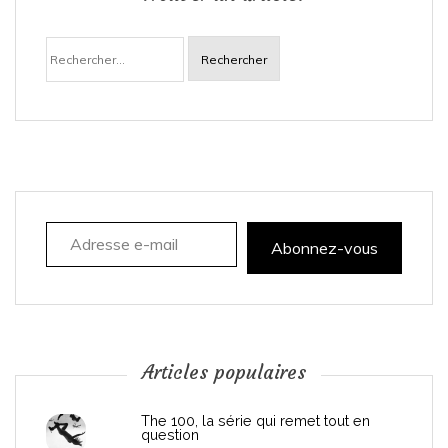
a
Rechercher :
v
i
g
a
Adresse e-mail
t
Abonnez-vous
i
o
n
Articles populaires
d
The 100, la série qui remet tout en
question