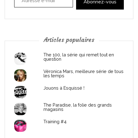
t
Abonnez-vous
i
o
n
Articles populaires
d
The 100, la série qui remet tout en
question
e
Véronica Mars, meilleure série de tous
les temps
l
Jouons à Esquissé !
’
The Paradise, la folie des grands
a
magasins
r
Training #4