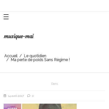
Aller
Chroniques d'une femme
au
contenu
musique-mai
Accueil
Le quotidien
Ma perte de poids Sans Régime !
Dans
14 avril 2017
0