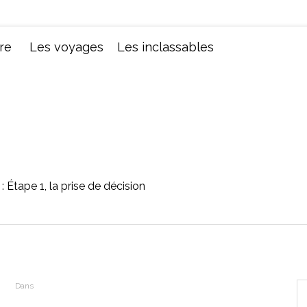
Chroniques d'une femme
re
Les voyages
Les inclassables
t : Étape 1, la prise de décision
Dans