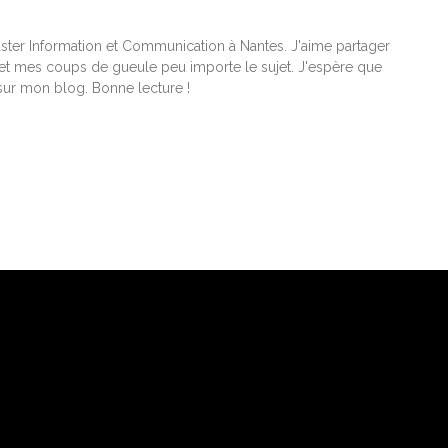
ster Information et Communication à Nantes. J'aime partager
t mes coups de gueule peu importe le sujet. J'espère que
ur mon blog. Bonne lecture !