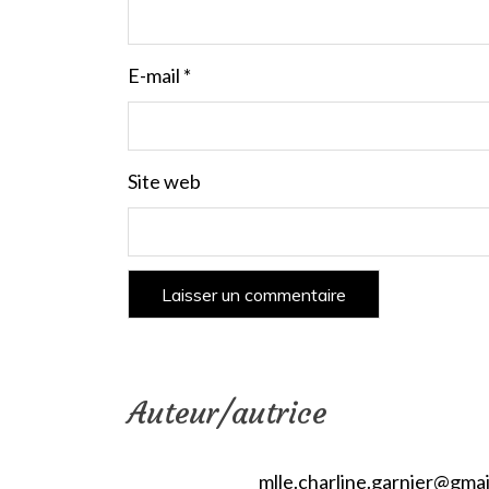
E-mail
*
Site web
Auteur/autrice
mlle.charline.garnier@gma