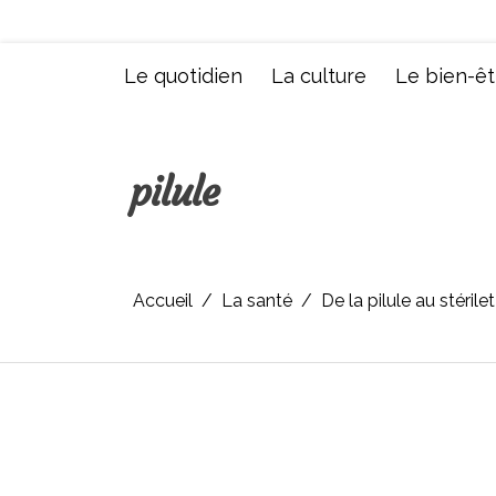
Aller
au
contenu
Le quotidien
La culture
Le bien-êt
pilule
Accueil
La santé
De la pilule au stérile