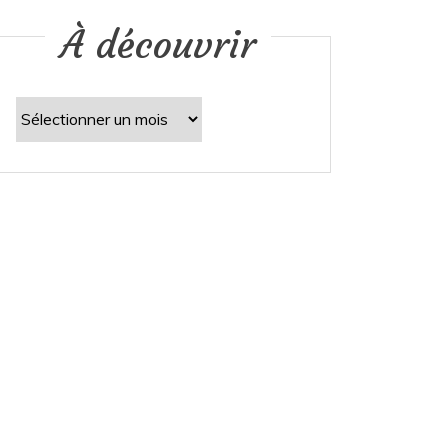
À découvrir
À
découvrir