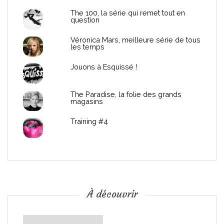
d
The 100, la série qui remet tout en
question
e
Véronica Mars, meilleure série de tous
les temps
l
Jouons à Esquissé !
’
The Paradise, la folie des grands
a
magasins
r
Training #4
t
i
c
À découvrir
l
À