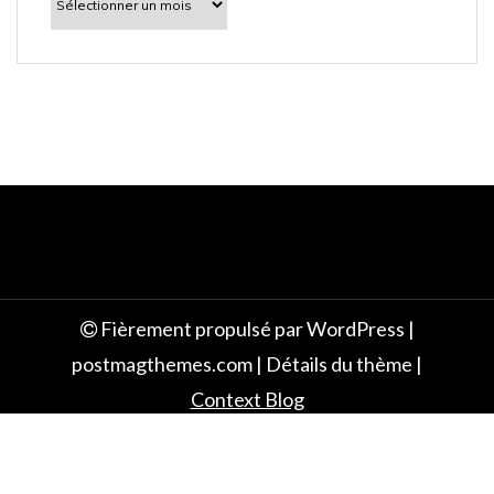
découvrir
e
Fièrement propulsé par WordPress
|
postmagthemes.com
|
Détails du thème
|
Context Blog