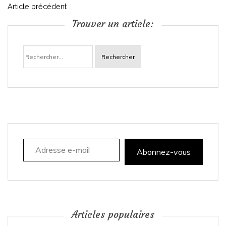
N
Article précédent
Trouver un article:
a
Rechercher :
v
i
g
a
Adresse e-mail
t
Abonnez-vous
i
o
n
Articles populaires