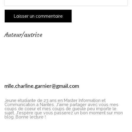
Auteur/autrice
mlle.charline.garnier@gmail.com
Jeune étudiante de 23 ans en Master Information et
Communication à Nantes. J'aime partager avec vous mes
coups de coeur et mes coups de gueule peu importe le
sujet. J'espère que vous passerez un bon moment sur mon
blog. Bonne lecture !