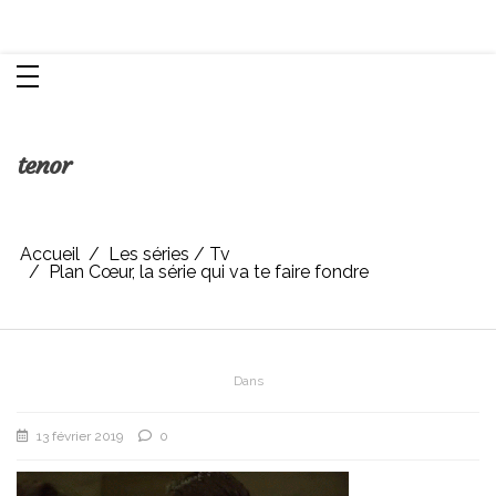
Aller
Chroniques d'une femme
au
contenu
tenor
Accueil
Les séries / Tv
Plan Cœur, la série qui va te faire fondre
Dans
13 février 2019
0