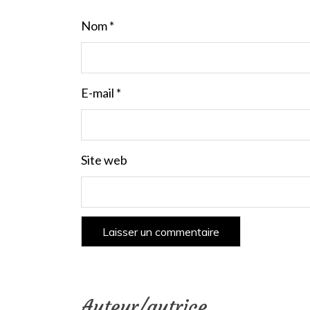
Nom
*
E-mail
*
Site web
Auteur/autrice