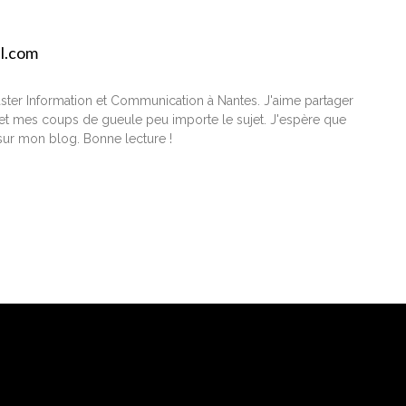
il.com
ster Information et Communication à Nantes. J'aime partager
t mes coups de gueule peu importe le sujet. J'espère que
ur mon blog. Bonne lecture !