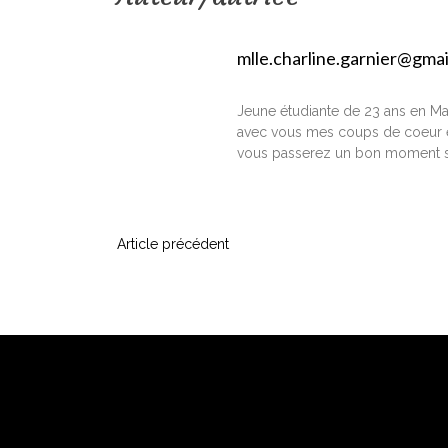
mlle.charline.garnier@gma
Jeune étudiante de 23 ans en Ma
avec vous mes coups de coeur e
vous passerez un bon moment s
N
Article précédent
a
v
i
g