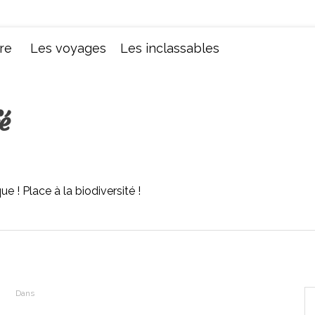
Chroniques d'une femme
re
Les voyages
Les inclassables
é
ue ! Place à la biodiversité !
Dans