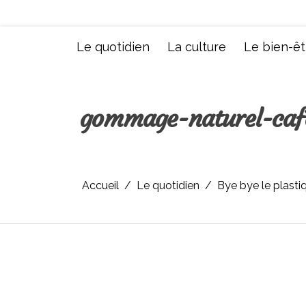
Aller
au
contenu
Le quotidien
La culture
Le bien-êt
gommage-naturel-caf
Accueil
Le quotidien
Bye bye le plastiq