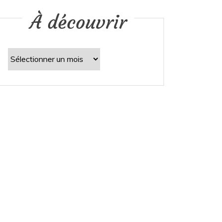
À découvrir
À
découvrir