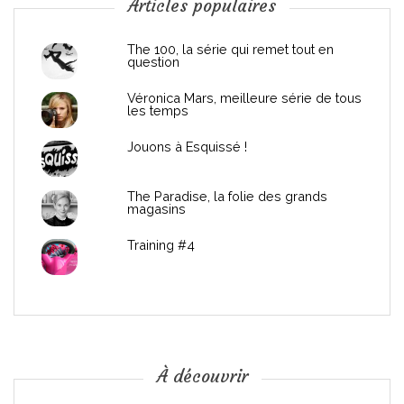
n
Articles populaires
d
The 100, la série qui remet tout en
question
e
Véronica Mars, meilleure série de tous
les temps
l
Jouons à Esquissé !
’
The Paradise, la folie des grands
a
magasins
r
Training #4
t
i
c
À découvrir