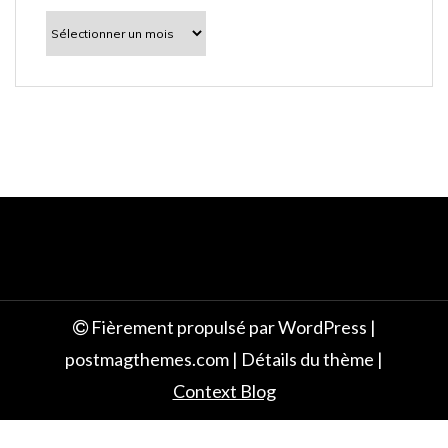
l
À
découvrir
e
Fièrement propulsé par WordPress
|
postmagthemes.com
|
Détails du thème
|
Context Blog