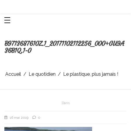
Aller
Chroniques d'une femme
au
contenu
B9713687610Z.1_20171102112256_000+GU9A
36B1Q.1-0
Accueil
Le quotidien
Le plastique, plus jamais !
Dans
16 mai 2019
0