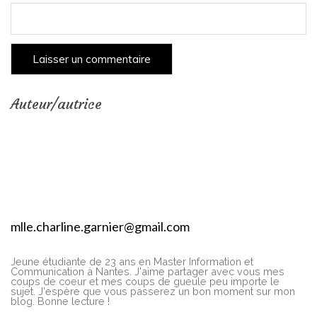
Auteur/autrice
mlle.charline.garnier@gmail.com
Jeune étudiante de 23 ans en Master Information et
Communication à Nantes. J'aime partager avec vous mes
coups de coeur et mes coups de gueule peu importe le
sujet. J'espère que vous passerez un bon moment sur mon
blog. Bonne lecture !