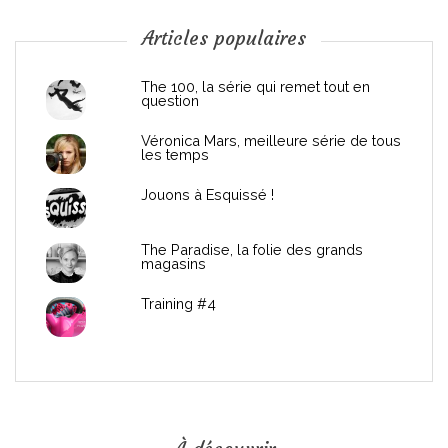
n
Articles populaires
d
The 100, la série qui remet tout en
question
e
Véronica Mars, meilleure série de tous
les temps
l
Jouons à Esquissé !
’
The Paradise, la folie des grands
a
magasins
r
Training #4
t
i