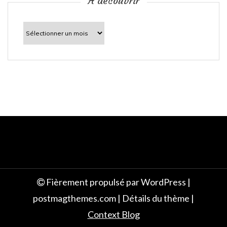
c
À découvrir
l
À
découvrir
e
Fièrement propulsé par WordPress
|
postmagthemes.com
|
Détails du thème
|
Context Blog