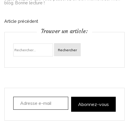
blog. Bonne lecture !
N
Article précédent
Trouver un article:
a
Rechercher :
v
i
g
a
Adresse e-mail
t
Abonnez-vous
i
o