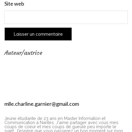
Site web
Auteur/autrice
mlle.charline.garnier@gmail.com
Jeune étudiante de 23 ans en Master Information et
Communication à Nantes. J'aime partager avec vous mes
coups de coeur et mes coups de gueule peu importe le
sujet. J'espère que vous passerez un bon moment sur mon