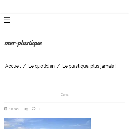
Aller
Chroniques d'une femme
au
contenu
mer-plastique
Accueil
Le quotidien
Le plastique, plus jamais !
Dans
16 mai 2019
0