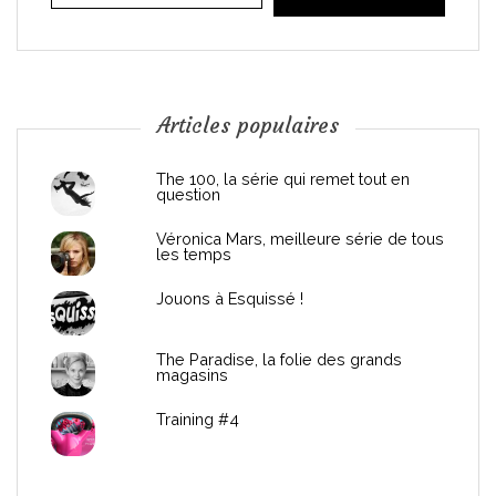
i
o
n
Articles populaires
d
The 100, la série qui remet tout en
question
e
Véronica Mars, meilleure série de tous
les temps
l
Jouons à Esquissé !
’
The Paradise, la folie des grands
a
magasins
r
Training #4
t