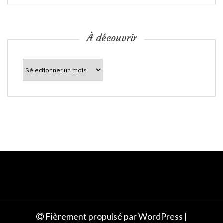
i
c
À découvrir
l
À
découvrir
e
Fièrement propulsé par WordPress
|