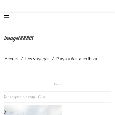
Aller
Chroniques d'une femme
au
contenu
image00035
Accueil
Les voyages
Playa y fiesta en Ibiza
Dans
11 septembre 2019
0