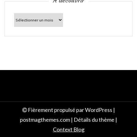
c
À découvrir
l
À
découvrir
e
Fièrement propulsé par WordPress
|
postmagthemes.com
|
Détails du thème
|
Context Blog