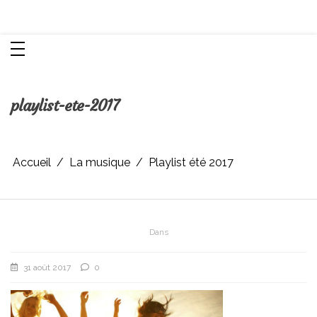
Aller
Chroniques d'une femme
au
contenu
playlist-ete-2017
Accueil
La musique
Playlist été 2017
Dans
31 août 2017
0