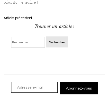
blog. Bonne lecture !
N
Article précédent
Trouver un article:
a
Rechercher :
v
i
g
a
Adresse e-mail
t
Abonnez-vous
i
o