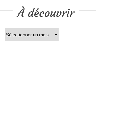
À découvrir
À
découvrir