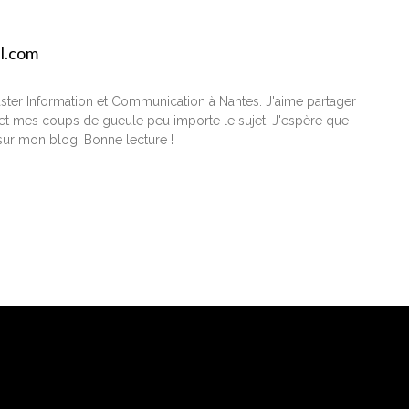
il.com
ster Information et Communication à Nantes. J'aime partager
t mes coups de gueule peu importe le sujet. J'espère que
ur mon blog. Bonne lecture !