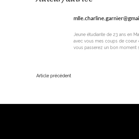
mlle.charline.garnier@gma
Jeune étudiante de 23 ans en Ma
avec vous mes coups de coeur e
vous passerez un bon moment s
N
Article précédent
a
v
i
g