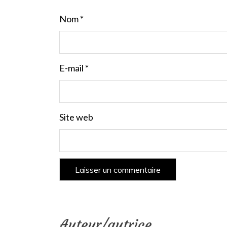
Nom
*
E-mail
*
Site web
Auteur/autrice