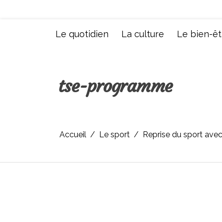
Aller
au
contenu
Le quotidien
La culture
Le bien-êt
tse-programme
Accueil
Le sport
Reprise du sport ave