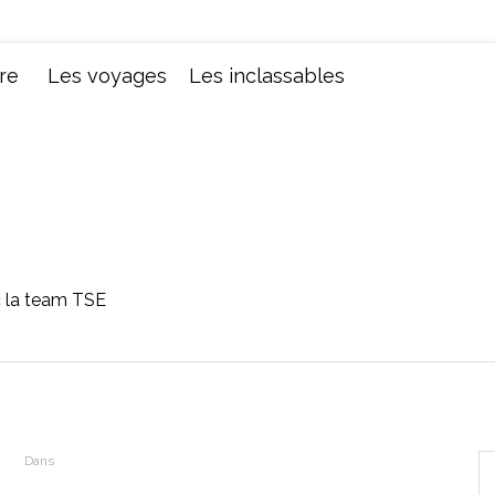
Chroniques d'une femme
re
Les voyages
Les inclassables
c la team TSE
Dans